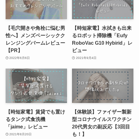
【毛穴開きや角栓に悩む男
【時短家電】水拭きも出来
性へ】メンズベーシックク
るロボット掃除機「Eufy
レンジングバームレビュー
RoboVac G10 Hybirid」レ
【PR】
ビュー
2022年6月6日
2021年9月4日
【時短家電】賃貸でも置け
【体験談】ファイザー製新
るタンク式食洗機
型コロナウイルスワクチン
「jaime」レビュー
20代男女の副反応【3回目
も！】
2021年8月20日