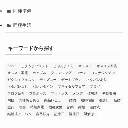
同棲準備
同棲生活
キーワードから探す
Apple
しまうまプリント
じぶんまくら
オススメ
オススメ家具
オススメ家電
カップル
クレンジング
コナン
コロナワクチン
ゼクシィフェスタ
ディズニー
デートプラン
ネタバレあり
ネタバレなし
バレンタイン
ブライダルフェア
ブログ
ブログ紹介
プロポーズ
マットレス
メンズ
体験談
初期費用
同棲
同棲あるある
商品レビュー
婚約
婚約指輪
引越し
新婚
旅行
映画
時短家電
機種変更
節約
結婚
結婚式
結婚式アルバム
自己紹介
記念日
誕生日
謎解き