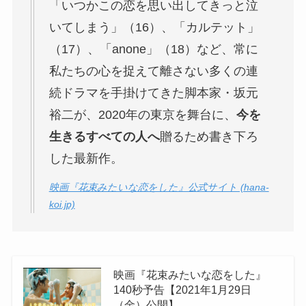
「いつかこの恋を思い出してきっと泣
いてしまう」（16）、「カルテット」
（17）、「anone」（18）など、常に
私たちの心を捉えて離さない多くの連
続ドラマを手掛けてきた脚本家・坂元
裕二が、2020年の東京を舞台に、
今を
生きるすべての人へ
贈るため書き下ろ
した最新作。
映画『花束みたいな恋をした』公式サイト (hana-
koi.jp)
映画『花束みたいな恋をした』
140秒予告【2021年1月29日
（金）公開】