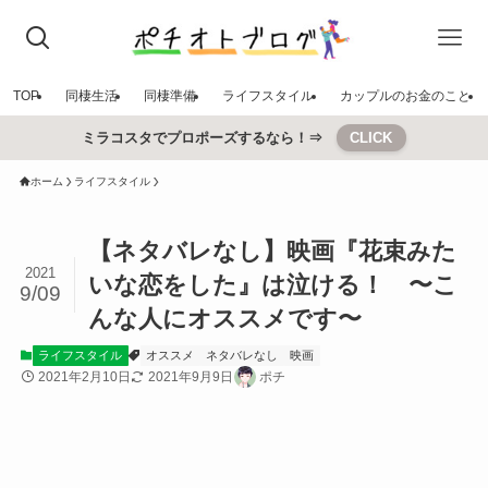
TOP
同棲生活
同棲準備
ライフスタイル
カップルのお金のこと
ミラコスタでプロポーズするなら！⇒
CLICK
ホーム
ライフスタイル
【ネタバレなし】映画『花束みた
2021
いな恋をした』は泣ける！ 〜こ
9/09
んな人にオススメです〜
ライフスタイル
オススメ
ネタバレなし
映画
2021年2月10日
2021年9月9日
ポチ