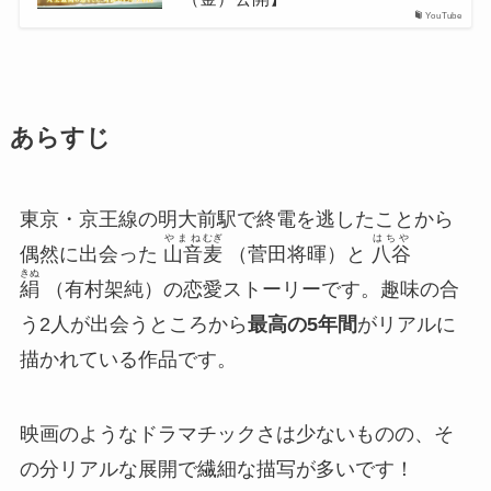
YouTube
あらすじ
東京・京王線の明大前駅で終電を逃したことから
やまね
むぎ
はちや
偶然に出会った
山音
麦
（菅田将暉）と
八谷
きぬ
絹
（有村架純）の恋愛ストーリーです。趣味の合
う2人が出会うところから
最高の5年間
がリアルに
描かれている作品です。
映画のようなドラマチックさは少ないものの、そ
の分リアルな展開で繊細な描写が多いです！