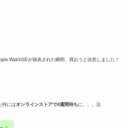
Apple WatchSEが発表された瞬間、買おうと決意しました！
た時には
オンラインストアで4週間待ち
に、、、泣