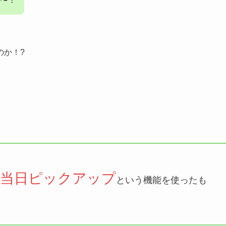
〜！
のか！?
当日ピックアップ
は
という機能を使ったも