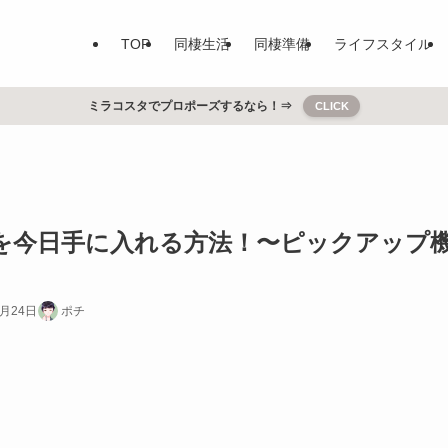
TOP
同棲生活
同棲準備
ライフスタイル
ミラコスタでプロポーズするなら！⇒
CLICK
tchを今日手に入れる方法！〜ピックアップ
0月24日
ポチ