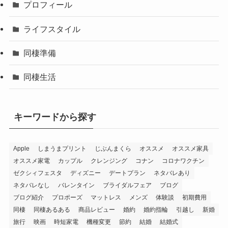
プロフィール
ライフスタイル
同棲準備
同棲生活
キーワードから探す
Apple
しまうまプリント
じぶんまくら
オススメ
オススメ家具
オススメ家電
カップル
クレンジング
コナン
コロナワクチン
ゼクシィフェスタ
ディズニー
デートプラン
ネタバレあり
ネタバレなし
バレンタイン
ブライダルフェア
ブログ
ブログ紹介
プロポーズ
マットレス
メンズ
体験談
初期費用
同棲
同棲あるある
商品レビュー
婚約
婚約指輪
引越し
新婚
旅行
映画
時短家電
機種変更
節約
結婚
結婚式