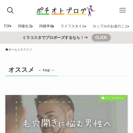
TOP
同棲生活
同棲準備
ライフスタイル
カップルのお金のこと
ミラコスタでプロポーズするなら！⇒
CLICK
ホーム
オススメ
オススメ
– tag –
ライフスタイル