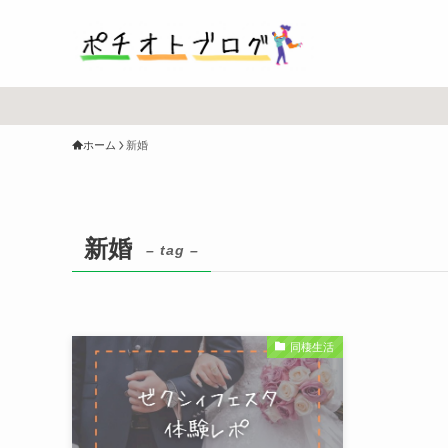
ホーム
新婚
新婚
– tag –
同棲生活