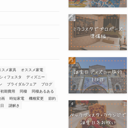
ススメ家具
オススメ家電
シィフェスタ
ディズニー
ン
ブライダルフェア
ブログ
初期費用
同棲
同棲あるある
映画
時短家電
機種変更
節約
生日
謎解き