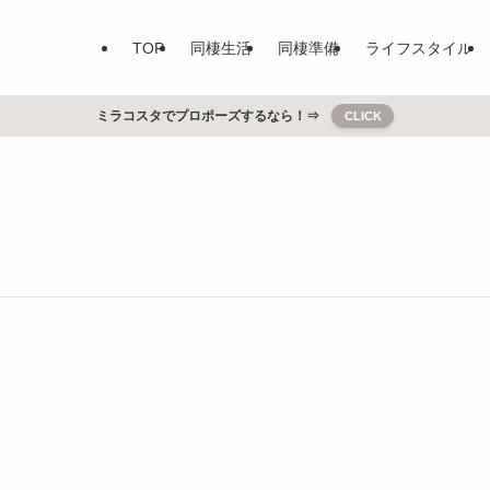
TOP
同棲生活
同棲準備
ライフスタイル
ミラコスタでプロポーズするなら！⇒
CLICK