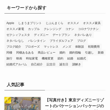
キーワードから探す
Apple
しまうまプリント
じぶんまくら
オススメ
オススメ家具
オススメ家電
カップル
クレンジング
コナン
コロナワクチン
ゼクシィフェスタ
ディズニー
デートプラン
ネタバレあり
ネタバレなし
バレンタイン
ブライダルフェア
ブログ
ブログ紹介
プロポーズ
マットレス
メンズ
体験談
初期費用
同棲
同棲あるある
商品レビュー
婚約
婚約指輪
引越し
新婚
旅行
映画
時短家電
機種変更
節約
結婚
結婚式
結婚式アルバム
自己紹介
記念日
誕生日
謎解き
人気記事
【写真付き】東京ディズニーリゾ
ートのバケーションパッケージの