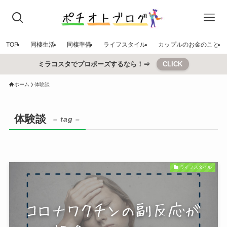
TOP
同棲生活
同棲準備
ライフスタイル
カップルのお金のこと
ミラコスタでプロポーズするなら！⇒
CLICK
ホーム
体験談
体験談
– tag –
ライフスタイル