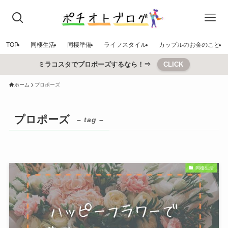
TOP
同棲生活
同棲準備
ライフスタイル
カップルのお金のこと
ミラコスタでプロポーズするなら！⇒
CLICK
ホーム
プロポーズ
プロポーズ
– tag –
同棲生活