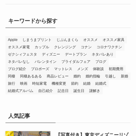
キーワードから探す
Apple
しまうまプリント
じぶんまくら
オススメ
オススメ家具
オススメ家電
カップル
クレンジング
コナン
コロナワクチン
ゼクシィフェスタ
ディズニー
デートプラン
ネタバレあり
ネタバレなし
バレンタイン
ブライダルフェア
ブログ
ブログ紹介
プロポーズ
マットレス
メンズ
体験談
初期費用
同棲
同棲あるある
商品レビュー
婚約
婚約指輪
引越し
新婚
旅行
映画
時短家電
機種変更
節約
結婚
結婚式
結婚式アルバム
自己紹介
記念日
誕生日
謎解き
人気記事
【写真付き】東京ディズニーリゾ