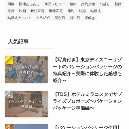
同棲
同棲あるある
商品レビュー
婚約
婚約指輪
引越し
新婚
旅行
映画
時短家電
機種変更
節約
結婚
結婚式
結婚式アルバム
自己紹介
記念日
誕生日
謎解き
人気記事
【写真付き】東京ディズニーリゾ
ートのバケーションパッケージの
特典紹介～実際に体験した感想も
紹介～
【TDS】ホテルミラコスタでサプ
ライズプロポーズ〜バケーション
パッケージ準備編〜
【バケーションパッケージ使用】