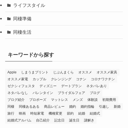
ライフスタイル
同棲準備
同棲生活
キーワードから探す
Apple
しまうまプリント
じぶんまくら
オススメ
オススメ家具
オススメ家電
カップル
クレンジング
コナン
コロナワクチン
ゼクシィフェスタ
ディズニー
デートプラン
ネタバレあり
ネタバレなし
バレンタイン
ブライダルフェア
ブログ
ブログ紹介
プロポーズ
マットレス
メンズ
体験談
初期費用
同棲
同棲あるある
商品レビュー
婚約
婚約指輪
引越し
新婚
旅行
映画
時短家電
機種変更
節約
結婚
結婚式
結婚式アルバム
自己紹介
記念日
誕生日
謎解き